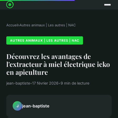
Accueil
›
Autres animaux | Les autres | NAC
AUTRES ANIMAUX | LES AUTRES | NAC
Découvrez les avantages de
l'extracteur à miel électrique icko
en apiculture
jean-baptiste
•
17 février 2026
•
9 min de lecture
jean-baptiste
J